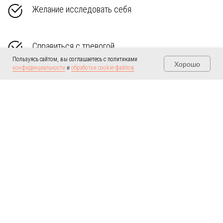
Желание исследовать себя
Справиться с тревогой
Пользуясь сайтом, вы соглашаетесь с политиками
Хорошо
конфиденциальности
и
обработки cookie-файлов
Поддержка в депрессивном состоянии
Тяготит ощущение бессмысленности или
ощущение, будто вы «живёте не свою жизнь»
Беспокоят навязчивые мысли и образы
Интересует тема самореализации и мотивации