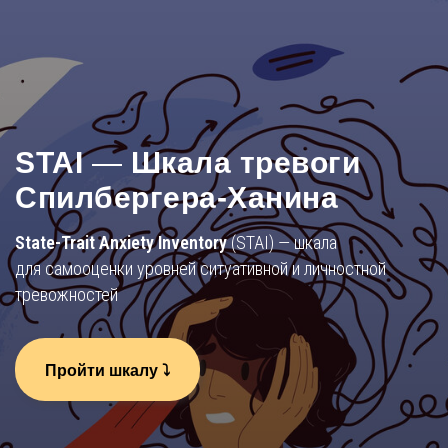
STAI
—
Шкала тревоги
Спилбергера-Ханина
State-Trait Anxiety Inventory
(STAI) — шкала
для самооценки уровней ситуативной и личностной
тревожностей
Пройти шкалу ⤵